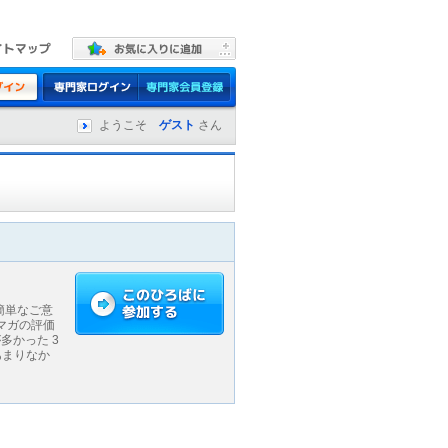
ようこそ
ゲスト
さん
、簡単なご意
マガの評価
多かった 3
あまりなか