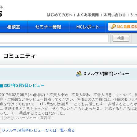
Ｄメルマガ(前半)レビュー
2017年2月9日レビュー
2017年02月09日(木)配信の『 不責人小過 不発人隠私 不念人旧悪 』について
見・ご感想などをレビュー投稿してください。評価点の入力欄には、今回のＤメル
点を付けてください。 (1～5迄の数値) 5 … とても共感した 4 … 共感するところが
… 共感するところもあったが、そうでないところもあった 2 … 共感するところは
った。 1 … 共感するところはなかった。
（ひろばマネージャー：運営者）
Ｄメルマガ(前半)レビュー ひろば一覧へ戻る