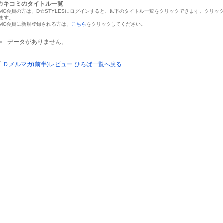
カキコミのタイトル一覧
MC会員の方は、D☆STYLESにログインすると、以下のタイトル一覧をクリックできます。クリ
ます。
MC会員に新規登録される方は、
こちら
をクリックしてください。
データがありません。
Ｄメルマガ(前半)レビュー ひろば一覧へ戻る