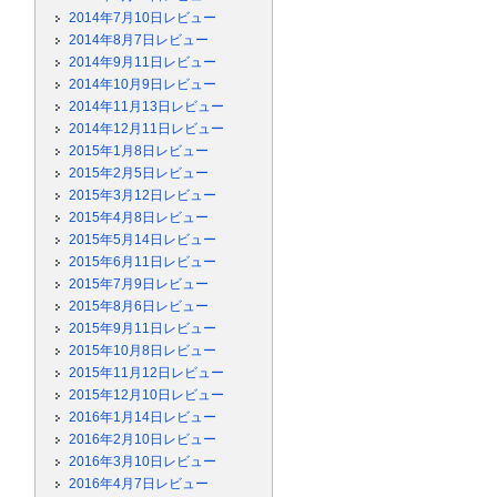
2014年7月10日レビュー
2014年8月7日レビュー
2014年9月11日レビュー
2014年10月9日レビュー
2014年11月13日レビュー
2014年12月11日レビュー
2015年1月8日レビュー
2015年2月5日レビュー
2015年3月12日レビュー
2015年4月8日レビュー
2015年5月14日レビュー
2015年6月11日レビュー
2015年7月9日レビュー
2015年8月6日レビュー
2015年9月11日レビュー
2015年10月8日レビュー
2015年11月12日レビュー
2015年12月10日レビュー
2016年1月14日レビュー
2016年2月10日レビュー
2016年3月10日レビュー
2016年4月7日レビュー