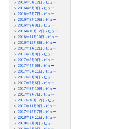
2016年5月12日レビュー
2016年6月9日レビュー
2016年7月7日レビュー
2016年8月10日レビュー
2016年9月8日レビュー
2016年10月12日レビュー
2016年11月10日レビュー
2016年12月8日レビュー
2017年1月12日レビュー
2017年2月9日レビュー
2017年3月9日レビュー
2017年4月6日レビュー
2017年5月11日レビュー
2017年6月8日レビュー
2017年7月6日レビュー
2017年8月10日レビュー
2017年9月7日レビュー
2017年10月12日レビュー
2017年11月9日レビュー
2017年12月7日レビュー
2018年1月11日レビュー
2018年2月8日レビュー