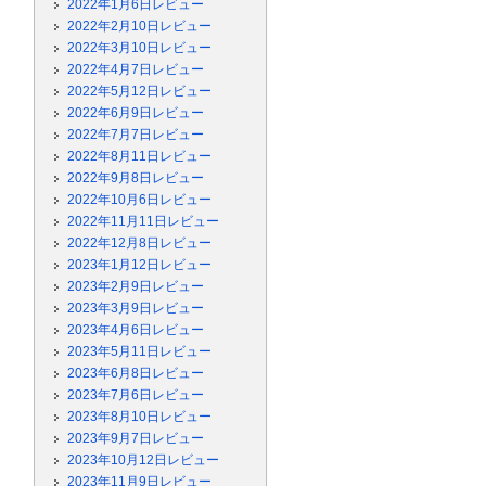
2022年1月6日レビュー
2022年2月10日レビュー
2022年3月10日レビュー
2022年4月7日レビュー
2022年5月12日レビュー
2022年6月9日レビュー
2022年7月7日レビュー
2022年8月11日レビュー
2022年9月8日レビュー
2022年10月6日レビュー
2022年11月11日レビュー
2022年12月8日レビュー
2023年1月12日レビュー
2023年2月9日レビュー
2023年3月9日レビュー
2023年4月6日レビュー
2023年5月11日レビュー
2023年6月8日レビュー
2023年7月6日レビュー
2023年8月10日レビュー
2023年9月7日レビュー
2023年10月12日レビュー
2023年11月9日レビュー