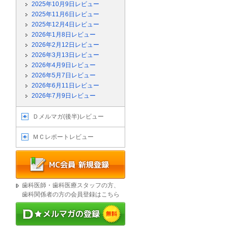
2025年10月9日レビュー
2025年11月6日レビュー
2025年12月4日レビュー
2026年1月8日レビュー
2026年2月12日レビュー
2026年3月13日レビュー
2026年4月9日レビュー
2026年5月7日レビュー
2026年6月11日レビュー
2026年7月9日レビュー
Ｄメルマガ(後半)レビュー
ＭＣレポートレビュー
歯科医師・歯科医療スタッフの方、
歯科関係者の方の会員登録はこちら