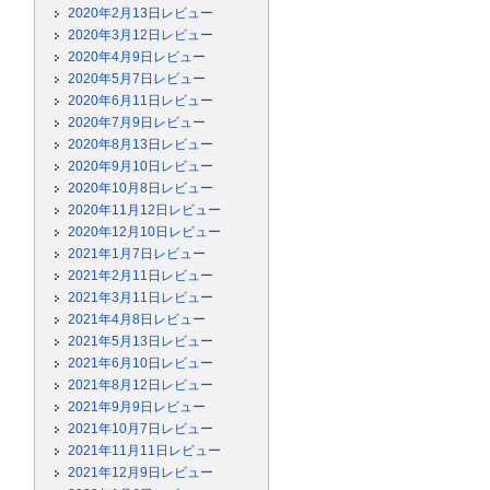
2020年2月13日レビュー
2020年3月12日レビュー
2020年4月9日レビュー
2020年5月7日レビュー
2020年6月11日レビュー
2020年7月9日レビュー
2020年8月13日レビュー
2020年9月10日レビュー
2020年10月8日レビュー
2020年11月12日レビュー
2020年12月10日レビュー
2021年1月7日レビュー
2021年2月11日レビュー
2021年3月11日レビュー
2021年4月8日レビュー
2021年5月13日レビュー
2021年6月10日レビュー
2021年8月12日レビュー
2021年9月9日レビュー
2021年10月7日レビュー
2021年11月11日レビュー
2021年12月9日レビュー