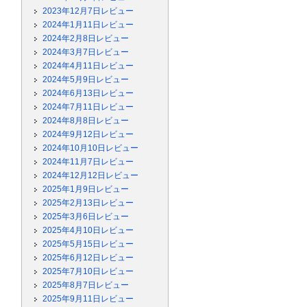
2023年12月7日レビュー
2024年1月11日レビュー
2024年2月8日レビュー
2024年3月7日レビュー
2024年4月11日レビュー
2024年5月9日レビュー
2024年6月13日レビュー
2024年7月11日レビュー
2024年8月8日レビュー
2024年9月12日レビュー
2024年10月10日レビュー
2024年11月7日レビュー
2024年12月12日レビュー
2025年1月9日レビュー
2025年2月13日レビュー
2025年3月6日レビュー
2025年4月10日レビュー
2025年5月15日レビュー
2025年6月12日レビュー
2025年7月10日レビュー
2025年8月7日レビュー
2025年9月11日レビュー