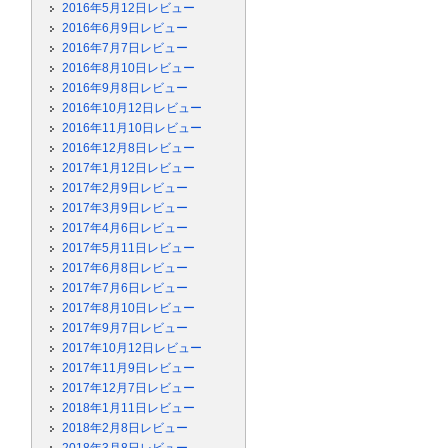
2016年5月12日レビュー
2016年6月9日レビュー
2016年7月7日レビュー
2016年8月10日レビュー
2016年9月8日レビュー
2016年10月12日レビュー
2016年11月10日レビュー
2016年12月8日レビュー
2017年1月12日レビュー
2017年2月9日レビュー
2017年3月9日レビュー
2017年4月6日レビュー
2017年5月11日レビュー
2017年6月8日レビュー
2017年7月6日レビュー
2017年8月10日レビュー
2017年9月7日レビュー
2017年10月12日レビュー
2017年11月9日レビュー
2017年12月7日レビュー
2018年1月11日レビュー
2018年2月8日レビュー