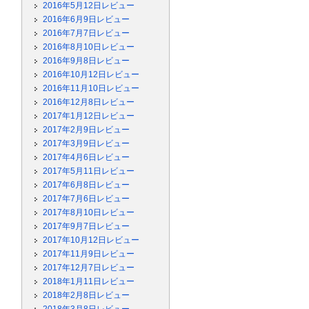
2016年5月12日レビュー
2016年6月9日レビュー
2016年7月7日レビュー
2016年8月10日レビュー
2016年9月8日レビュー
2016年10月12日レビュー
2016年11月10日レビュー
2016年12月8日レビュー
2017年1月12日レビュー
2017年2月9日レビュー
2017年3月9日レビュー
2017年4月6日レビュー
2017年5月11日レビュー
2017年6月8日レビュー
2017年7月6日レビュー
2017年8月10日レビュー
2017年9月7日レビュー
2017年10月12日レビュー
2017年11月9日レビュー
2017年12月7日レビュー
2018年1月11日レビュー
2018年2月8日レビュー