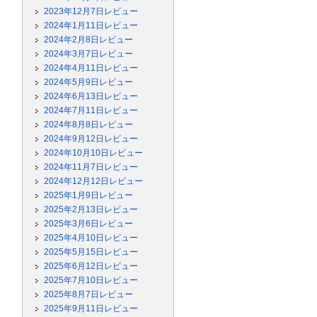
2023年12月7日レビュー
2024年1月11日レビュー
2024年2月8日レビュー
2024年3月7日レビュー
2024年4月11日レビュー
2024年5月9日レビュー
2024年6月13日レビュー
2024年7月11日レビュー
2024年8月8日レビュー
2024年9月12日レビュー
2024年10月10日レビュー
2024年11月7日レビュー
2024年12月12日レビュー
2025年1月9日レビュー
2025年2月13日レビュー
2025年3月6日レビュー
2025年4月10日レビュー
2025年5月15日レビュー
2025年6月12日レビュー
2025年7月10日レビュー
2025年8月7日レビュー
2025年9月11日レビュー