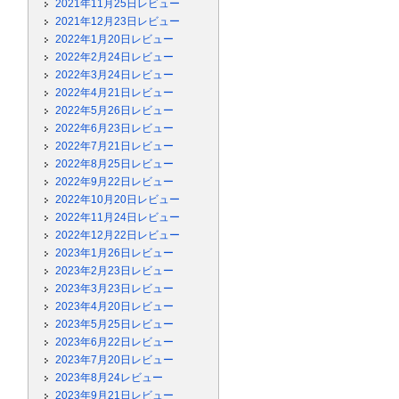
2021年11月25日レビュー
2021年12月23日レビュー
2022年1月20日レビュー
2022年2月24日レビュー
2022年3月24日レビュー
2022年4月21日レビュー
2022年5月26日レビュー
2022年6月23日レビュー
2022年7月21日レビュー
2022年8月25日レビュー
2022年9月22日レビュー
2022年10月20日レビュー
2022年11月24日レビュー
2022年12月22日レビュー
2023年1月26日レビュー
2023年2月23日レビュー
2023年3月23日レビュー
2023年4月20日レビュー
2023年5月25日レビュー
2023年6月22日レビュー
2023年7月20日レビュー
2023年8月24レビュー
2023年9月21日レビュー