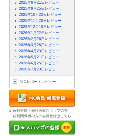
2025年8月21日レビュー
2025年9月25日レビュー
2025年10月23日レビュー
2025年11月20日レビュー
2025年12月18日レビュー
2026年1月22日レビュー
2026年2月26日レビュー
2026年3月26日レビュー
2026年4月23日レビュー
2026年5月21日レビュー
2026年6月25日レビュー
2026年7月23日レビュー
ＭＣレポートレビュー
歯科医師・歯科医療スタッフの方、
歯科関係者の方の会員登録はこちら