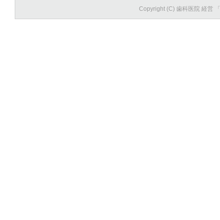
Copyright (C) 歯科医院 経営 