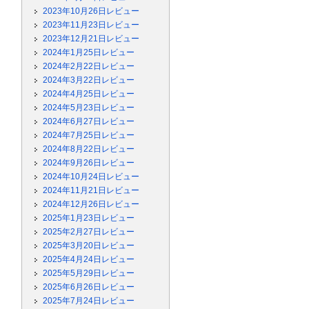
2023年10月26日レビュー
2023年11月23日レビュー
2023年12月21日レビュー
2024年1月25日レビュー
2024年2月22日レビュー
2024年3月22日レビュー
2024年4月25日レビュー
2024年5月23日レビュー
2024年6月27日レビュー
2024年7月25日レビュー
2024年8月22日レビュー
2024年9月26日レビュー
2024年10月24日レビュー
2024年11月21日レビュー
2024年12月26日レビュー
2025年1月23日レビュー
2025年2月27日レビュー
2025年3月20日レビュー
2025年4月24日レビュー
2025年5月29日レビュー
2025年6月26日レビュー
2025年7月24日レビュー