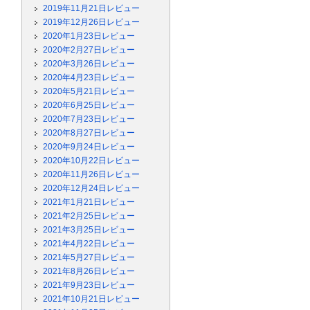
2019年11月21日レビュー
2019年12月26日レビュー
2020年1月23日レビュー
2020年2月27日レビュー
2020年3月26日レビュー
2020年4月23日レビュー
2020年5月21日レビュー
2020年6月25日レビュー
2020年7月23日レビュー
2020年8月27日レビュー
2020年9月24日レビュー
2020年10月22日レビュー
2020年11月26日レビュー
2020年12月24日レビュー
2021年1月21日レビュー
2021年2月25日レビュー
2021年3月25日レビュー
2021年4月22日レビュー
2021年5月27日レビュー
2021年8月26日レビュー
2021年9月23日レビュー
2021年10月21日レビュー