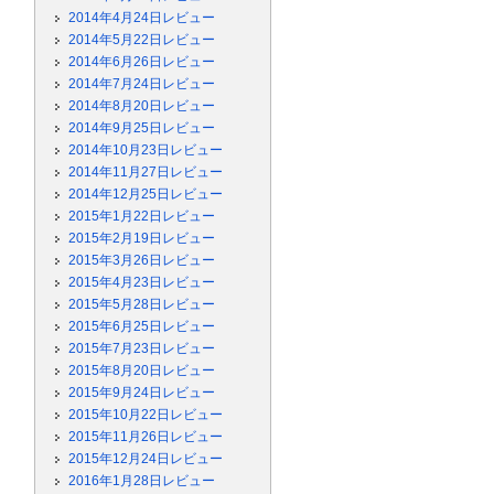
2014年4月24日レビュー
2014年5月22日レビュー
2014年6月26日レビュー
2014年7月24日レビュー
2014年8月20日レビュー
2014年9月25日レビュー
2014年10月23日レビュー
2014年11月27日レビュー
2014年12月25日レビュー
2015年1月22日レビュー
2015年2月19日レビュー
2015年3月26日レビュー
2015年4月23日レビュー
2015年5月28日レビュー
2015年6月25日レビュー
2015年7月23日レビュー
2015年8月20日レビュー
2015年9月24日レビュー
2015年10月22日レビュー
2015年11月26日レビュー
2015年12月24日レビュー
2016年1月28日レビュー