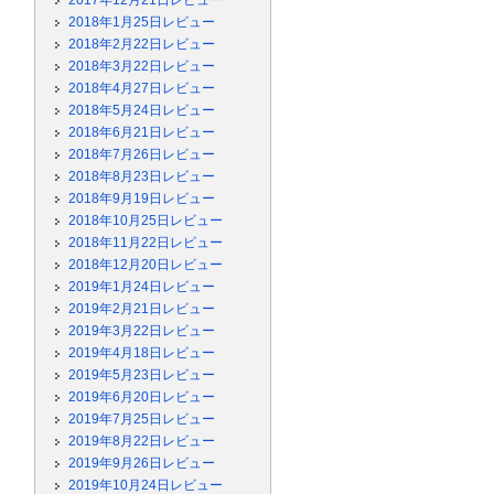
2017年12月21日レビュー
2018年1月25日レビュー
2018年2月22日レビュー
2018年3月22日レビュー
2018年4月27日レビュー
2018年5月24日レビュー
2018年6月21日レビュー
2018年7月26日レビュー
2018年8月23日レビュー
2018年9月19日レビュー
2018年10月25日レビュー
2018年11月22日レビュー
2018年12月20日レビュー
2019年1月24日レビュー
2019年2月21日レビュー
2019年3月22日レビュー
2019年4月18日レビュー
2019年5月23日レビュー
2019年6月20日レビュー
2019年7月25日レビュー
2019年8月22日レビュー
2019年9月26日レビュー
2019年10月24日レビュー