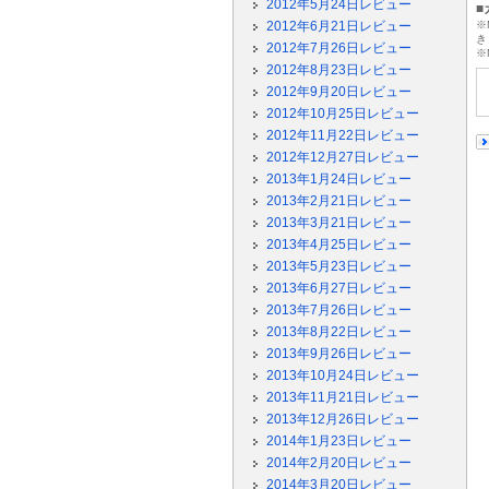
2012年5月24日レビュー
■
2012年6月21日レビュー
※
き
2012年7月26日レビュー
※
2012年8月23日レビュー
2012年9月20日レビュー
2012年10月25日レビュー
2012年11月22日レビュー
2012年12月27日レビュー
2013年1月24日レビュー
2013年2月21日レビュー
2013年3月21日レビュー
2013年4月25日レビュー
2013年5月23日レビュー
2013年6月27日レビュー
2013年7月26日レビュー
2013年8月22日レビュー
2013年9月26日レビュー
2013年10月24日レビュー
2013年11月21日レビュー
2013年12月26日レビュー
2014年1月23日レビュー
2014年2月20日レビュー
2014年3月20日レビュー