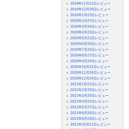
2019年11月21日レビュー
2019年12月26日レビュー
2020年1月23日レビュー
2020年2月27日レビュー
2020年3月26日レビュー
2020年4月23日レビュー
2020年5月21日レビュー
2020年6月25日レビュー
2020年7月23日レビュー
2020年8月27日レビュー
2020年9月24日レビュー
2020年10月22日レビュー
2020年11月26日レビュー
2020年12月24日レビュー
2021年1月21日レビュー
2021年2月25日レビュー
2021年3月25日レビュー
2021年4月22日レビュー
2021年5月27日レビュー
2021年8月26日レビュー
2021年9月23日レビュー
2021年10月21日レビュー