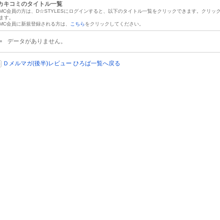
カキコミのタイトル一覧
MC会員の方は、D☆STYLESにログインすると、以下のタイトル一覧をクリックできます。クリ
ます。
MC会員に新規登録される方は、
こちら
をクリックしてください。
データがありません。
Ｄメルマガ(後半)レビュー ひろば一覧へ戻る