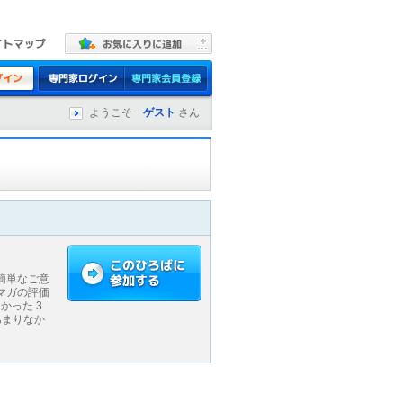
ようこそ
ゲスト
さん
、簡単なご意
マガの評価
かった 3
あまりなか