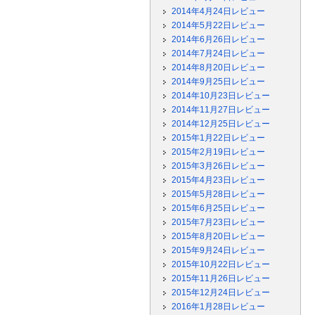
2014年4月24日レビュー
2014年5月22日レビュー
2014年6月26日レビュー
2014年7月24日レビュー
2014年8月20日レビュー
2014年9月25日レビュー
2014年10月23日レビュー
2014年11月27日レビュー
2014年12月25日レビュー
2015年1月22日レビュー
2015年2月19日レビュー
2015年3月26日レビュー
2015年4月23日レビュー
2015年5月28日レビュー
2015年6月25日レビュー
2015年7月23日レビュー
2015年8月20日レビュー
2015年9月24日レビュー
2015年10月22日レビュー
2015年11月26日レビュー
2015年12月24日レビュー
2016年1月28日レビュー