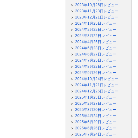
2023年10月26日レビュー
2023年11月23日レビュー
2023年12月21日レビュー
2024年1月25日レビュー
2024年2月22日レビュー
2024年3月22日レビュー
2024年4月25日レビュー
2024年5月23日レビュー
2024年6月27日レビュー
2024年7月25日レビュー
2024年8月22日レビュー
2024年9月26日レビュー
2024年10月24日レビュー
2024年11月21日レビュー
2024年12月26日レビュー
2025年1月23日レビュー
2025年2月27日レビュー
2025年3月20日レビュー
2025年4月24日レビュー
2025年5月29日レビュー
2025年6月26日レビュー
2025年7月24日レビュー