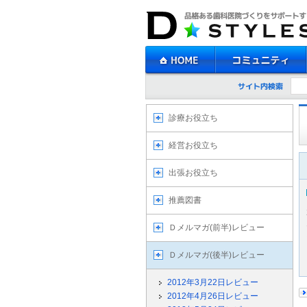
診療お役立ち
経営お役立ち
出張お役立ち
推薦図書
Ｄメルマガ(前半)レビュー
Ｄメルマガ(後半)レビュー
2012年3月22日レビュー
2012年4月26日レビュー