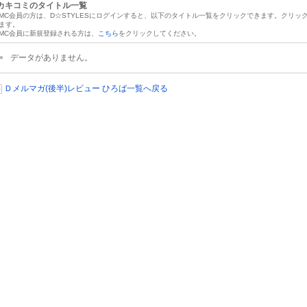
カキコミのタイトル一覧
MC会員の方は、D☆STYLESにログインすると、以下のタイトル一覧をクリックできます。クリ
ます。
MC会員に新規登録される方は、
こちら
をクリックしてください。
データがありません。
Ｄメルマガ(後半)レビュー ひろば一覧へ戻る