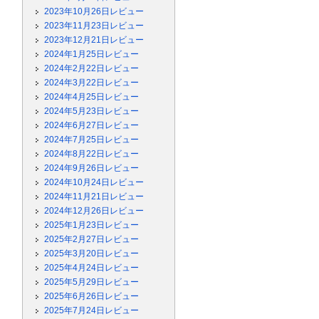
2023年10月26日レビュー
2023年11月23日レビュー
2023年12月21日レビュー
2024年1月25日レビュー
2024年2月22日レビュー
2024年3月22日レビュー
2024年4月25日レビュー
2024年5月23日レビュー
2024年6月27日レビュー
2024年7月25日レビュー
2024年8月22日レビュー
2024年9月26日レビュー
2024年10月24日レビュー
2024年11月21日レビュー
2024年12月26日レビュー
2025年1月23日レビュー
2025年2月27日レビュー
2025年3月20日レビュー
2025年4月24日レビュー
2025年5月29日レビュー
2025年6月26日レビュー
2025年7月24日レビュー