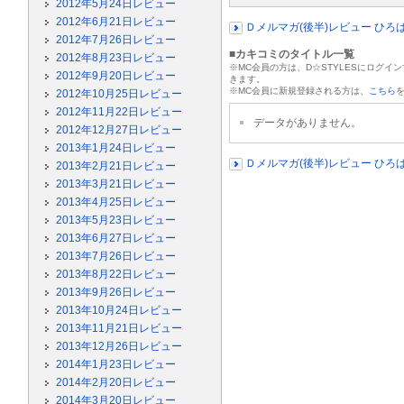
2012年5月24日レビュー
2012年6月21日レビュー
Ｄメルマガ(後半)レビュー ひろ
2012年7月26日レビュー
■カキコミのタイトル一覧
2012年8月23日レビュー
※MC会員の方は、D☆STYLESにログ
2012年9月20日レビュー
きます。
※MC会員に新規登録される方は、
こちら
2012年10月25日レビュー
2012年11月22日レビュー
データがありません。
2012年12月27日レビュー
2013年1月24日レビュー
Ｄメルマガ(後半)レビュー ひろ
2013年2月21日レビュー
2013年3月21日レビュー
2013年4月25日レビュー
2013年5月23日レビュー
2013年6月27日レビュー
2013年7月26日レビュー
2013年8月22日レビュー
2013年9月26日レビュー
2013年10月24日レビュー
2013年11月21日レビュー
2013年12月26日レビュー
2014年1月23日レビュー
2014年2月20日レビュー
2014年3月20日レビュー