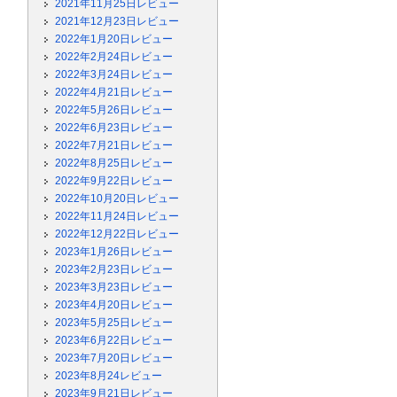
2021年11月25日レビュー
2021年12月23日レビュー
2022年1月20日レビュー
2022年2月24日レビュー
2022年3月24日レビュー
2022年4月21日レビュー
2022年5月26日レビュー
2022年6月23日レビュー
2022年7月21日レビュー
2022年8月25日レビュー
2022年9月22日レビュー
2022年10月20日レビュー
2022年11月24日レビュー
2022年12月22日レビュー
2023年1月26日レビュー
2023年2月23日レビュー
2023年3月23日レビュー
2023年4月20日レビュー
2023年5月25日レビュー
2023年6月22日レビュー
2023年7月20日レビュー
2023年8月24レビュー
2023年9月21日レビュー