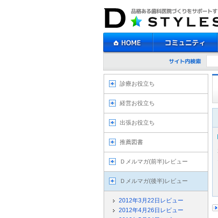
診療お役立ち
経営お役立ち
出張お役立ち
推薦図書
Ｄメルマガ(前半)レビュー
Ｄメルマガ(後半)レビュー
2012年3月22日レビュー
2012年4月26日レビュー