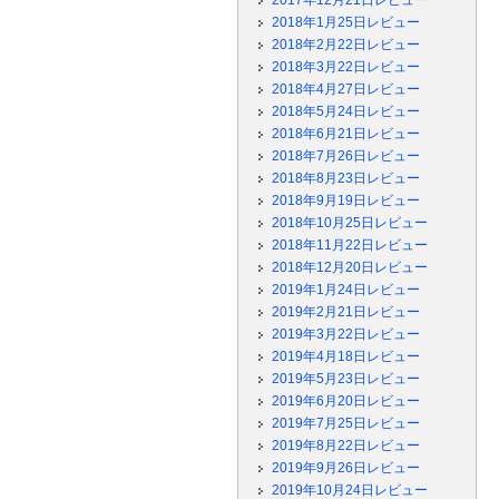
2017年12月21日レビュー
2018年1月25日レビュー
2018年2月22日レビュー
2018年3月22日レビュー
2018年4月27日レビュー
2018年5月24日レビュー
2018年6月21日レビュー
2018年7月26日レビュー
2018年8月23日レビュー
2018年9月19日レビュー
2018年10月25日レビュー
2018年11月22日レビュー
2018年12月20日レビュー
2019年1月24日レビュー
2019年2月21日レビュー
2019年3月22日レビュー
2019年4月18日レビュー
2019年5月23日レビュー
2019年6月20日レビュー
2019年7月25日レビュー
2019年8月22日レビュー
2019年9月26日レビュー
2019年10月24日レビュー