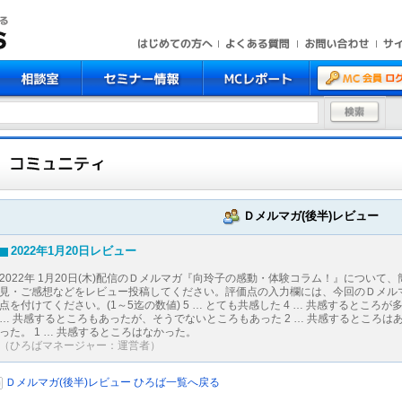
Ｄメルマガ(後半)レビュー
2022年1月20日レビュー
2022年 1月20日(木)配信のＤメルマガ『向玲子の感動・体験コラム！』について
見・ご感想などをレビュー投稿してください。評価点の入力欄には、今回のＤメル
点を付けてください。(1～5迄の数値) 5 … とても共感した 4 … 共感するところが多
… 共感するところもあったが、そうでないところもあった 2 … 共感するところは
った。 1 … 共感するところはなかった。
（ひろばマネージャー：運営者）
Ｄメルマガ(後半)レビュー ひろば一覧へ戻る