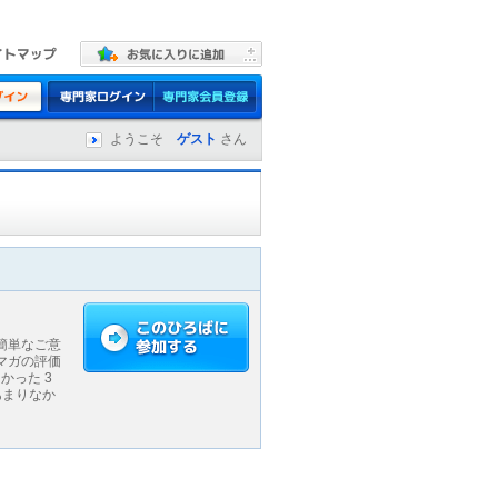
ようこそ
ゲスト
さん
、簡単なご意
マガの評価
かった 3
あまりなか