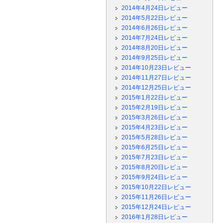
2014年4月24日レビュー
2014年5月22日レビュー
2014年6月26日レビュー
2014年7月24日レビュー
2014年8月20日レビュー
2014年9月25日レビュー
2014年10月23日レビュー
2014年11月27日レビュー
2014年12月25日レビュー
2015年1月22日レビュー
2015年2月19日レビュー
2015年3月26日レビュー
2015年4月23日レビュー
2015年5月28日レビュー
2015年6月25日レビュー
2015年7月23日レビュー
2015年8月20日レビュー
2015年9月24日レビュー
2015年10月22日レビュー
2015年11月26日レビュー
2015年12月24日レビュー
2016年1月28日レビュー