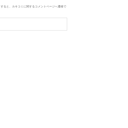
ックすると、カキコミに関するコメントページへ遷移で