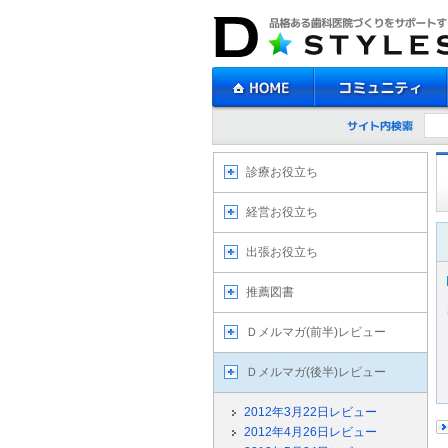
診療お役立ち
経営お役立ち
出張お役立ち
推薦図書
Ｄメルマガ(前半)レビュー
Ｄメルマガ(後半)レビュー
2012年3月22日レビュー
2012年4月26日レビュー