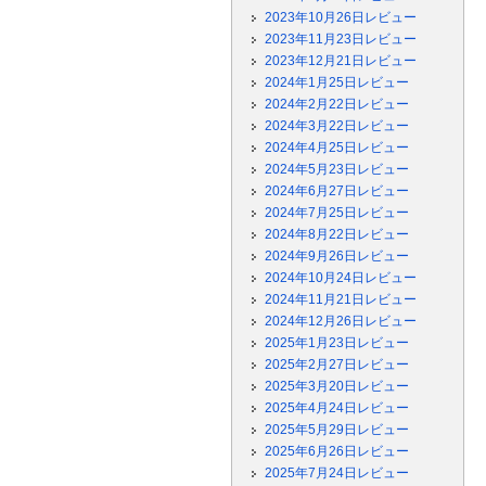
2023年10月26日レビュー
2023年11月23日レビュー
2023年12月21日レビュー
2024年1月25日レビュー
2024年2月22日レビュー
2024年3月22日レビュー
2024年4月25日レビュー
2024年5月23日レビュー
2024年6月27日レビュー
2024年7月25日レビュー
2024年8月22日レビュー
2024年9月26日レビュー
2024年10月24日レビュー
2024年11月21日レビュー
2024年12月26日レビュー
2025年1月23日レビュー
2025年2月27日レビュー
2025年3月20日レビュー
2025年4月24日レビュー
2025年5月29日レビュー
2025年6月26日レビュー
2025年7月24日レビュー