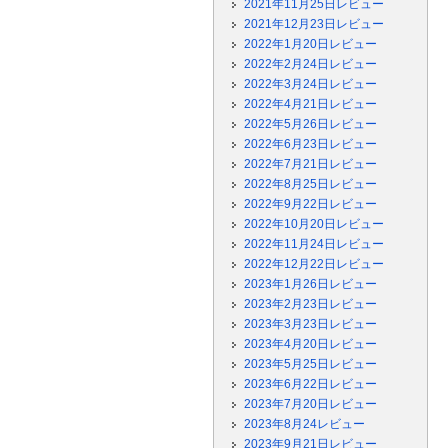
2021年11月25日レビュー
2021年12月23日レビュー
2022年1月20日レビュー
2022年2月24日レビュー
2022年3月24日レビュー
2022年4月21日レビュー
2022年5月26日レビュー
2022年6月23日レビュー
2022年7月21日レビュー
2022年8月25日レビュー
2022年9月22日レビュー
2022年10月20日レビュー
2022年11月24日レビュー
2022年12月22日レビュー
2023年1月26日レビュー
2023年2月23日レビュー
2023年3月23日レビュー
2023年4月20日レビュー
2023年5月25日レビュー
2023年6月22日レビュー
2023年7月20日レビュー
2023年8月24レビュー
2023年9月21日レビュー