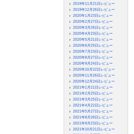
2019年11月21日レビュー
2019年12月26日レビュー
2020年1月23日レビュー
2020年2月27日レビュー
2020年3月26日レビュー
2020年4月23日レビュー
2020年5月21日レビュー
2020年6月25日レビュー
2020年7月23日レビュー
2020年8月27日レビュー
2020年9月24日レビュー
2020年10月22日レビュー
2020年11月26日レビュー
2020年12月24日レビュー
2021年1月21日レビュー
2021年2月25日レビュー
2021年3月25日レビュー
2021年4月22日レビュー
2021年5月27日レビュー
2021年8月26日レビュー
2021年9月23日レビュー
2021年10月21日レビュー